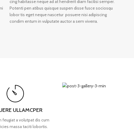
cing habitasse neque ad at hendrerit diam facilisi semper.
mi
Potenti pen atibus quisque suspen disse fusce sociosqu
lobor tis eget neque nascetur posuere nisi adipiscing
condim entum in vulputate auctor a sem viverra.
UERE ULLAMCPER
 feugiat a volutpat dis cum
ricies massa taciti lobortis.