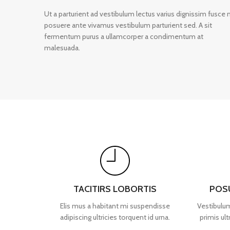
Ut a parturient ad vestibulum lectus varius dignissim fusce 
posuere ante vivamus vestibulum parturient sed. A sit
fermentum purus a ullamcorper a condimentum at
malesuada.
TACITIRS LOBORTIS
POS
Elis mus a habitant mi suspendisse
Vestibulum
adipiscing ultricies torquent id urna.
primis ult