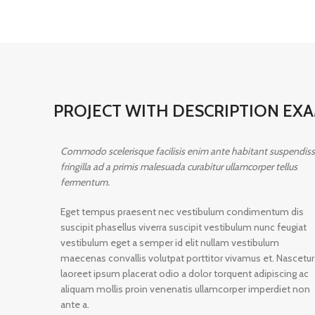
PROJECT WITH DESCRIPTION EX
Commodo scelerisque facilisis enim ante habitant suspendis
fringilla ad a primis malesuada curabitur ullamcorper tellus
fermentum.
Eget tempus praesent nec vestibulum condimentum dis
suscipit phasellus viverra suscipit vestibulum nunc feugiat
vestibulum eget a semper id elit nullam vestibulum
maecenas convallis volutpat porttitor vivamus et. Nascetur
laoreet ipsum placerat odio a dolor torquent adipiscing ac
aliquam mollis proin venenatis ullamcorper imperdiet non
ante a.